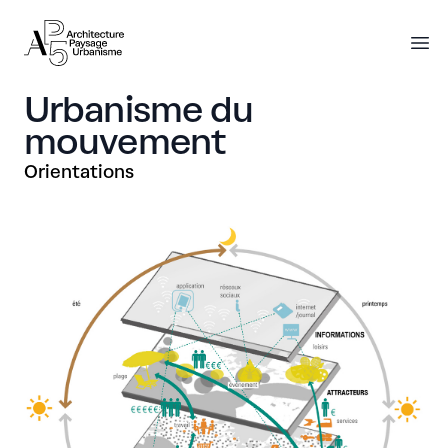
AP5
AP5
O
Urbanisme du
mouvement
Orientations