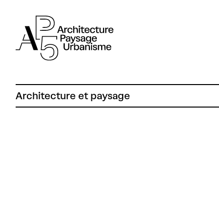
AP5
AP5
Architecture et paysage