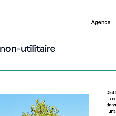
Agence
on-utilitaire
DES
La c
dans 
l’urb