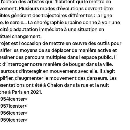
 l’action des artistes qui l’habitent qui le mettra en
ement. Plusieurs modes d’évolutions devront être
bles générant des trajectoires différentes : la ligne
e, le cercle... La chorégraphie urbaine donne à voir une
cité d’adaptation immédiate à une situation en
étuel changement.
rojet est l’occasion de mettre en œuvre des outils pour
rsifier les moyens de se déplacer de manière active et
essiner des parcours multiples dans l’espace public. Il
t d’interroger notre manière de bouger dans la ville,
 surtout d’interagir en mouvement avec elle. Il s’agit
plifier, d’augmenter le mouvement des danseurs. Les
ésentations ont été à Chalon dans la rue et la nuit
che à Paris en 2021.
954|center>
957|center>
956|center>
959|center>