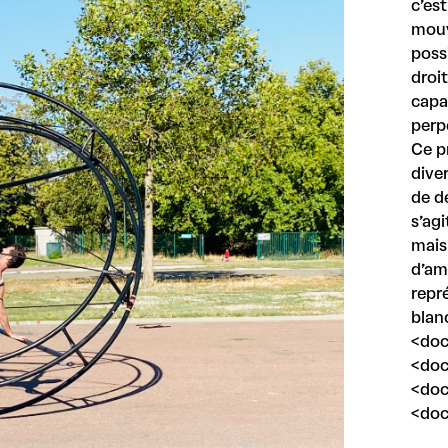
c’est
mouv
possi
droit
capa
perp
Ce p
dive
de d
s’agi
mais
d’am
repr
blan
<doc
<doc
<doc
<doc