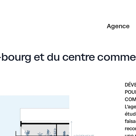
Agence
e-bourg et du centre commer
DÉV
POU
COM
L’age
étu
faisa
recom
une 