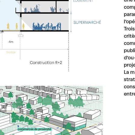
compo
param
l’ope
Trois
crite
comm
publ
d’ou
proj
La ma
stra
cons
entre