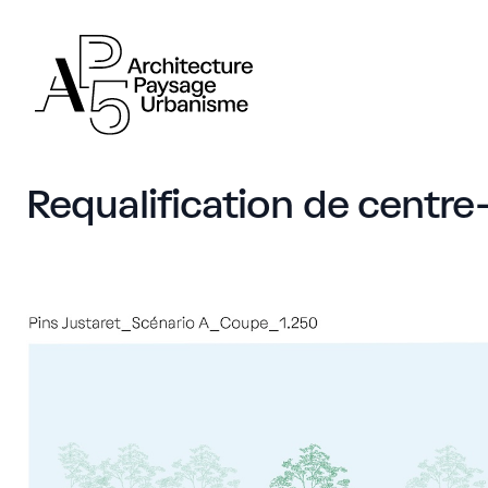
AP5
AP5
Requalification de centr