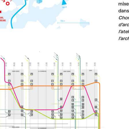
mixe
dans 
Chor
d’ar
l’ate
l’ar