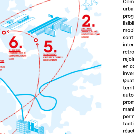
Comm
urba
progr
lisi
mobi
sont 
inte
retr
rejo
en c
inven
Quat
terri
auto
prom
mani
permi
tact
réact