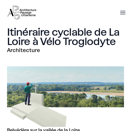
AP5
AP5
O
Itinéraire cyclable de La
Loire à Vélo Troglodyte
Architecture
Belvédère sur la vallée de la Loire