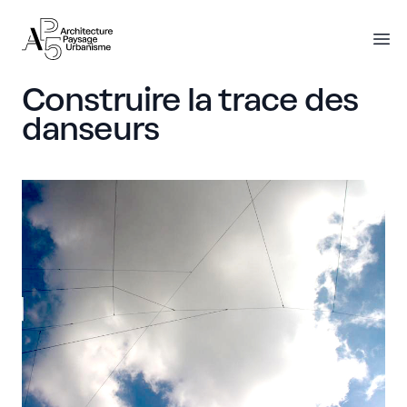
AP5
AP5
O
Construire la trace des
danseurs