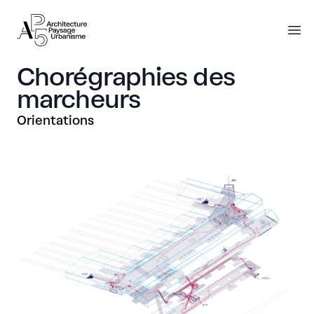
AP5
AP5
O
Chorégraphies des
marcheurs
Orientations