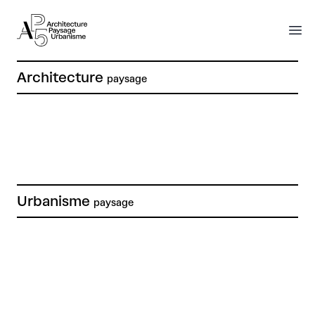
AP5
AP5
O
Architecture
paysage
Urbanisme
paysage