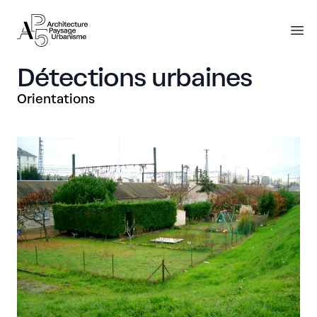
AP5
AP5
O
Détections urbaines
Orientations